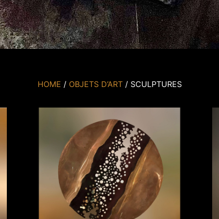
HOME
/
OBJETS D’ART
/ SCULPTURES